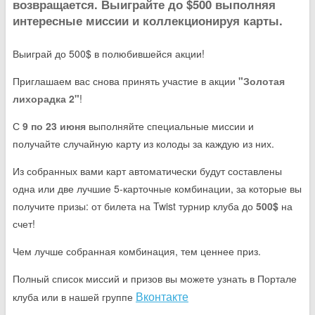
возвращается. Выиграйте до $500 выполняя
интересные миссии и коллекционируя карты.
Выиграй до 500$ в полюбившейся акции!
Приглашаем вас снова принять участие в акции
"Золотая
лихорадка 2"
!
С
9 по 23 июня
выполняйте специальные миссии и
получайте случайную карту из колоды за каждую из них.
Из собранных вами карт автоматически будут составлены
одна или две лучшие 5-карточные комбинации, за которые вы
получите призы: от билета на Twist турнир клуба до
500$
на
счет!
Чем лучше собранная комбинация, тем ценнее приз.
Полный список миссий и призов вы можете узнать в Портале
клуба или в нашей группе
Вконтакте