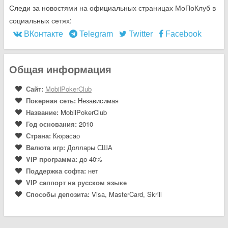
Следи за новостями на официальных страницах МоПоКлуб в
социальных сетях:
ВКонтакте
Telegram
Twitter
Facebook
Общая информация
Сайт:
MobilPokerClub
Покерная сеть:
Независимая
Название:
MobilPokerClub
Год основания:
2010
Страна:
Кюрасао
Валюта игр:
Доллары США
VIP программа:
до 40%
Поддержка софта:
нет
VIP саппорт на русском языке
Способы депозита:
Visa, MasterCard, Skrill