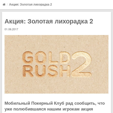
Акция: Золотая лихорадка 2
Акция: Золотая лихорадка 2
01.06.2017
Мобильный Покерный Клуб рад сообщить, что
уже полюбившаяся нашим игрокам акция