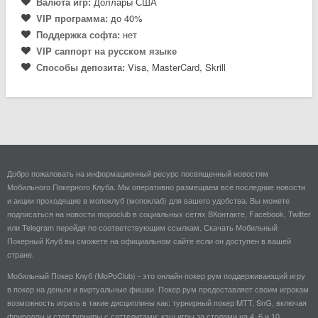
Валюта игр:
Доллары США
VIP программа:
до 40%
Поддержка софта:
нет
VIP саппорт на русском языке
Способы депозита:
Visa, MasterCard, Skrill
Добро пожаловать на информационный ресурс посвященный новостям
Мобильного Покерного Клуба. Мы оперативно размещаем все последние новости
и акции проходящие в мопоклуб (мопоклаб) для вашего удобства. Вы можете
подписаться на новости mopoclub в социальных сетях ВКонтакте, Facebook, Twitter
или Telegram перейдя по соответствующим ссылкам. Скачать Мобильный
Покерный Клуб вы сможете на официальном сайте если он доступен в вашей
стране.
Мобильный Покер Клуб (MoPoClub) - это онлайн покер рум поддерживающий игру
в покер на деньги и виртуальные фишки. Покер рум предоставляет своим игрокам
возможность играть в такие дисциплины как: турнирный покер MTT, SnG, включая
фрироллы и степ турниры с саттелитами; кэш игры за столами на 4, 6 и 10