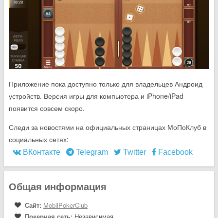
Приложение пока доступно только для владельцев Андроид
устройств. Версия игры для компьютера и iPhone/iPad
появится совсем скоро.
Следи за новостями на официальных страницах МоПоКлуб в
социальных сетях:
ВКонтакте
Telegram
Twitter
Facebook
Общая информация
Сайт:
MobilPokerClub
Покерная сеть:
Независимая