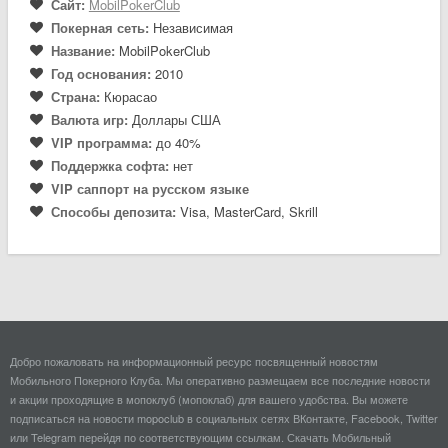
Сайт:
MobilPokerClub
Покерная сеть:
Независимая
Название:
MobilPokerClub
Год основания:
2010
Страна:
Кюрасао
Валюта игр:
Доллары США
VIP программа:
до 40%
Поддержка софта:
нет
VIP саппорт на русском языке
Способы депозита:
Visa, MasterCard, Skrill
Добро пожаловать на информационный ресурс посвященный новостям
Мобильного Покерного Клуба. Мы оперативно размещаем все последние новости
и акции проходящие в мопоклуб (мопоклаб) для вашего удобства. Вы можете
подписаться на новости mopoclub в социальных сетях ВКонтакте, Facebook, Twitter
или Telegram перейдя по соответствующим ссылкам. Скачать Мобильный