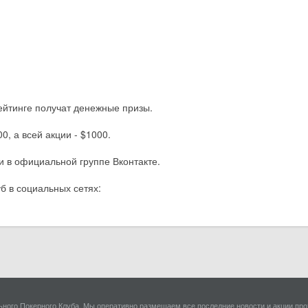
ейтинге получат денежные призы.
, а всей акции - $1000.
 в официальной группе Вконтакте.
 в социальных сетях:
ого Покерного Клуба. Мы оперативно размещаем все последние новости и акции прох