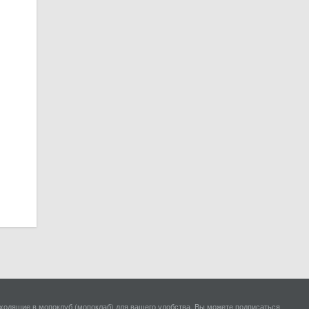
одящие в мопоклуб (мопоклаб) для вашего удобства. Вы можете подписаться