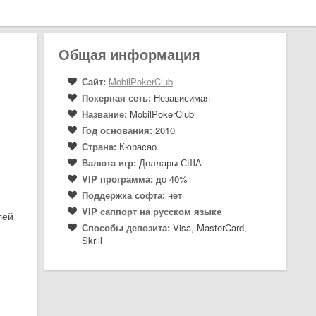
Общая информация
Сайт:
MobilPokerClub
Покерная сеть:
Независимая
Название:
MobilPokerClub
Год основания:
2010
Страна:
Кюрасао
Валюта игр:
Доллары США
VIP программа:
до 40%
Поддержка софта:
нет
VIP саппорт на русском языке
лей
Способы депозита:
Visa, MasterCard,
Skrill