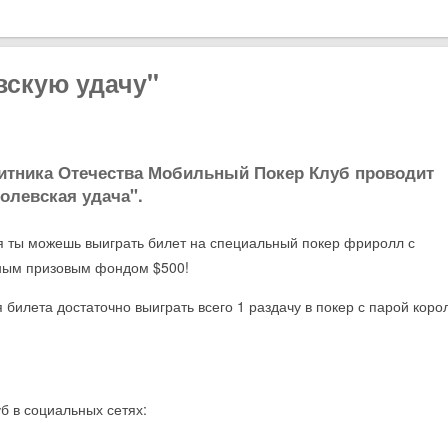
вскую удачу"
итника Отечества Мобильный Покер Клуб проводит
олевская удача".
я ты можешь выиграть билет на специальный покер фриролл с
ным призовым фондом $500!
 билета достаточно выиграть всего 1 раздачу в покер с парой коро
 в социальных сетях: