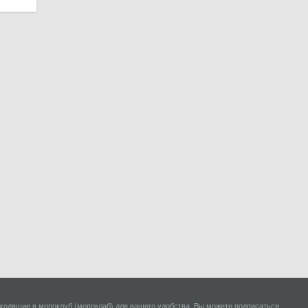
одящие в мопоклуб (мопоклаб) для вашего удобства. Вы можете подписаться