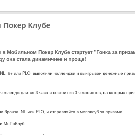
м Покер Клубе
я в Мобильном Покер Клубе стартует "Гонка за приза
ду она стала динамичнее и проще!
 NL, 6+ или PLO, выполняй челленджи и выигрывай денежные приз
челлендж длится 3 часа и состоит из 3 чекпоинтов, на которых при
и бронза, NL или PLO, и отправляйся в мопоклуб за призами!
нии МоПоКлуб
 в социальных сетях: