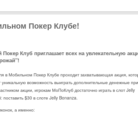
льном Покер Клубе!
Покер Клуб приглашает всех на увлекательную акц
рожай”!
ля в Мобильном Покер Клубе проходит захватывающая акция, кото
т уникальную возможность выиграть дополнительные денежные при
частником акции, игрокам МоПоКлуб достаточно играть в слот Jelly
поставить $30 в слоте Jelly Bonanza.
конок, а именно: