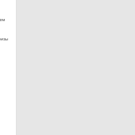
тем
ризы