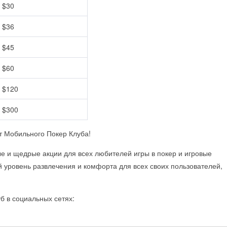
$30
$36
$45
$60
$120
$300
от Мобильного Покер Клуба!
е и щедрые акции для всех любителей игры в покер и игровые
 уровень развлечения и комфорта для всех своих пользователей,
 в социальных сетях: