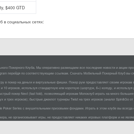
ty, $400 GTD
 в социальных сетях:
ого Покерного Клуба. Мы оперативно размещаем все последние новости и акции прох
Telegram перейдя по соответствующим ссылкам. Скачать Мобильный Покерный Клуб вы с
ру в покер на деньги и виртуальные фишки. Покер рум предоставляет своим игрокам в
 и 10 игроков, используя стандартную или короткую (шортдэк, 6+) колоду, и используя
ыстрый покер Next (fast fold), позволяющий игрокам Мопоклуб играть на много больше
х и трех игроков); быстрые джекпот турниры Twist на трех игроков (аналог Spin&Go от P
bile Poker Series с внушительными призовыми фондами. Играть в этом клубе вы всегд
окера, не организовывает игры, не предоставляет никаких игровых платформ и не яв