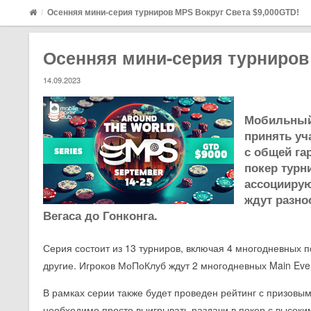
Осенняя мини-серия турниров MPS Вокруг Света $9,000GTD!
Осенняя мини-серия турниров
14.09.2023
Мобильный 
принять уч
с общей гар
покер турн
ассоциирую
ждут разно
Вегаса до Гонконга.
Серия состоит из 13 турниров, включая 4 многодневных по
другие. Игроков МоПоКлуб ждут 2 многодневных Main Even
В рамках серии также будет проведен рейтинг с призовым
необходимо просто выигрывать раздачи в покер с высоки