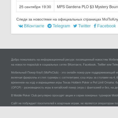
25 сентября 19:30
MPS Gardena PLO $3 Mystery Boun
Следи за новостями на официальных страницах МоПоКлуб
ВКонтакте
Telegram
Twitter
Facebook
Добро пожаловать на информационный ресурс посвященный новостям Мобильн
на новости mopoclub в социальных сетях ВКонтакте, Facebook, Twitter или 
Мобильный Покер Клуб (MoPoClub) - это онлайн покер рум поддерживающий иг
включая фрироллы и степ турниры с саттелитами; кэш игры за столами на 4, 6
временем на ход) и вариациями игры Texas Holdem Poker и Pot Limit Omaha; б
(OFCP) - разновидность игры в китайский покер (игра с фантазией и без, на дву
В Mobile Poker Club регулярно проходят акции и серии покерных турниров Mo
Сайт не побуждает посетителей к азартным играм, не является оператором п
характер с целью предоставления объективной информации пользователям.