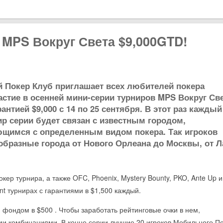
 MPS Вокруг Света $9,000GTD!
Покер Клуб приглашает всех любителей покера
астие в осенней мини-серии турниров MPS Вокруг Св
антией $9,000 с 14 по 25 сентября. В этот раз каждый
ир серии будет связан с известным городом,
щимся с определенным видом покера. Так игроков
образные города от Нового Орлеана до Москвы, от Л
кер турнира, а также OFC, Phoenix, Mystery Bounty, PKO, Ante Up и
t турнирах с гарантиями в $1,500 каждый.
 фондом в $500 . Чтобы заработать рейтинговые очки в нем,
ми комбинациями. В конце серии лучшие 20 игроков Мобильного П