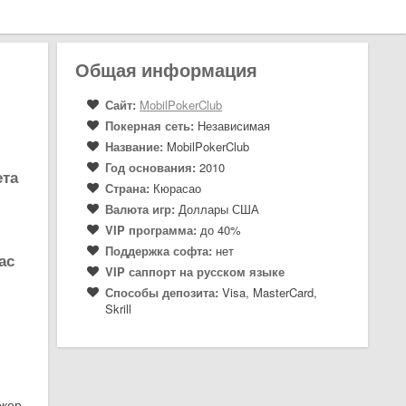
Общая информация
Сайт:
MobilPokerClub
Покерная сеть:
Независимая
Название:
MobilPokerClub
Год основания:
2010
ета
Страна:
Кюрасао
Валюта игр:
Доллары США
VIP программа:
до 40%
Поддержка софта:
нет
ас
VIP саппорт на русском языке
Способы депозита:
Visa, MasterCard,
Skrill
окер