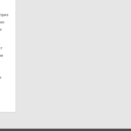
приз
ько
е
ет
ые
е