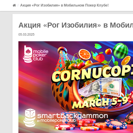
Акция «Рог Изобилия» в Мобильном Покер Клубе!
Акция «Рог Изобилия» в Моби
05.03.2025