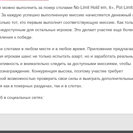
можно выполнить за покер столами No-Limit Hold`em, 6+, Pot-Limit
а. За каждую успешно выполненную миссию начисляется денежный 
олько тот, кто первым выполнит соответствующую миссию. Как тол
 недоступным для остальных игроков. Это делает участие еще боле
мления к победе.
и слотами в любом месте и в любое время. Приложение предлага
я игрокам шанс не только испытать азарт, но и заработать реальн
активность и внимательно следить за доступными миссиями, чтобы
ознаграждение. Конкуренция высока, поэтому участие требует
чной возможностью проверить свои силы и выиграть дополнительны
ак в покерных раздачах, так и в слотах.
 в социальных сетях: