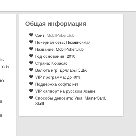
Общая информация
Сайт:
MobilPokerClub
Покерная сеть:
Независимая
Название:
MobilPokerClub
Год основания:
2010
ть
Страна:
Кюрасао
 с 5
Валюта игр:
Доллары США
VIP программа:
до 40%
ою
Поддержка софта:
нет
VIP саппорт на русском языке
Способы депозита:
Visa, MasterCard,
я
Skrill
я